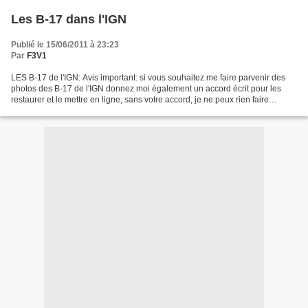
Les B-17 dans l'IGN
Publié le 15/06/2011 à 23:23
Par
F3V1
LES B-17 de l'IGN: Avis important: si vous souhaitez me faire parvenir des
photos des B-17 de l'IGN donnez moi également un accord écrit pour les
restaurer et le mettre en ligne, sans votre accord, je ne peux rien faire
contactez moi via le forum du site...