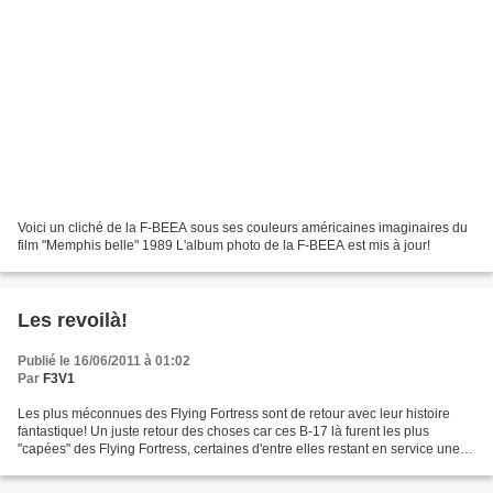
Voici un cliché de la F-BEEA sous ses couleurs américaines imaginaires du
film "Memphis belle" 1989 L'album photo de la F-BEEA est mis à jour!
Les revoilà!
Publié le 16/06/2011 à 01:02
Par
F3V1
Les plus méconnues des Flying Fortress sont de retour avec leur histoire
fantastique! Un juste retour des choses car ces B-17 là furent les plus
"capées" des Flying Fortress, certaines d'entre elles restant en service une
quarantaine d'années. De la F-BEEA...