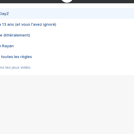
 DayZ
 a 13 ans (et vous l'avez ignoré)
e (littéralement)
im Rayan
 toutes les règles
s les jeux vidéo
us choquant de Rockstar ? - Le scandale BULLY
e plus moche de Steam
du RÊVE tourne au CAUCHEMAR
pendant 8 heures
it… à tort
umiliés par un jeu vidéo