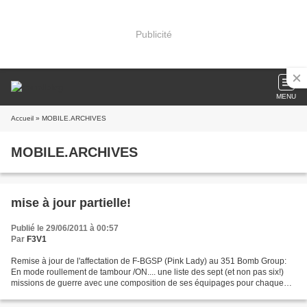
Publicité
MENU
Accueil
» MOBILE.ARCHIVES
MOBILE.ARCHIVES
mise à jour partielle!
Publié le 29/06/2011 à 00:57
Par
F3V1
Remise à jour de l'affectation de F-BGSP (Pink Lady) au 351 Bomb Group:
En mode roullement de tambour /ON.... une liste des sept (et non pas six!)
missions de guerre avec une composition de ses équipages pour chaque
mission (lien externe) d'autres infos...