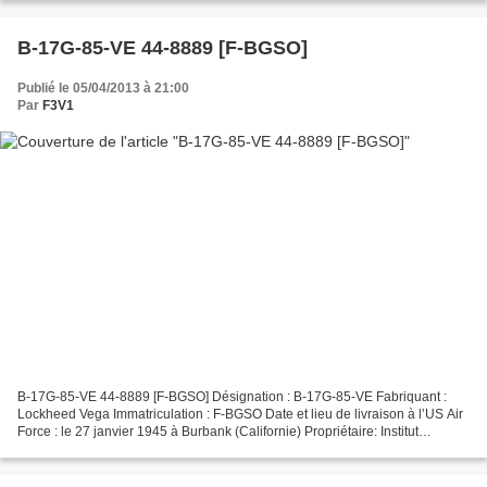
B-17G-85-VE 44-8889 [F-BGSO]
Publié le 05/04/2013 à 21:00
Par
F3V1
B-17G-85-VE 44-8889 [F-BGSO] Désignation : B-17G-85-VE Fabriquant :
Lockheed Vega Immatriculation : F-BGSO Date et lieu de livraison à l’US Air
Force : le 27 janvier 1945 à Burbank (Californie) Propriétaire: Institut
Géographique National (13 aout 1954)...