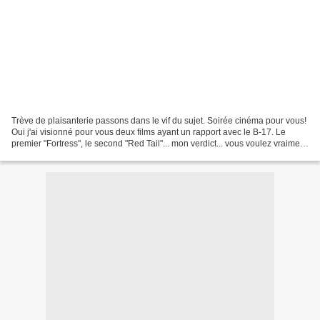
Trève de plaisanterie passons dans le vif du sujet. Soirée cinéma pour vous!
Oui j'ai visionné pour vous deux films ayant un rapport avec le B-17. Le
premier "Fortress", le second "Red Tail"... mon verdict... vous voulez vraiment
le savoir?... je vais...