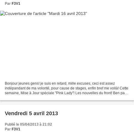
Par
F3V1
Bonjour jeunes gens! je suis en retard, mille excuses, ceci est assez
indépandant de ma volonté, pour cause de stages, enfin bref me voilà! Cette
semaine, Mise à Jour spéciale "Pink Lady"! Les nouvelles du front! Ben pas
grand chose mes amis mais il y...
Vendredi 5 avril 2013
Publié le 05/04/2013 à 21:02
Par
F3V1