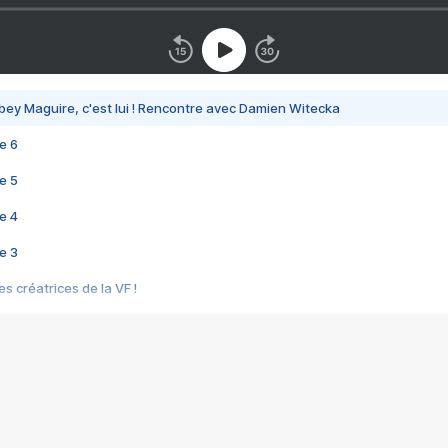
bey Maguire, c'est lui ! Rencontre avec Damien Witecka
e 6
e 5
e 4
e 3
s créatrices de la VF !
e 2
e 1
e Mektoub My Love arrive enfin ! Rencontre avec Shaïn Boumedine et Sal
i : après Toni en famille