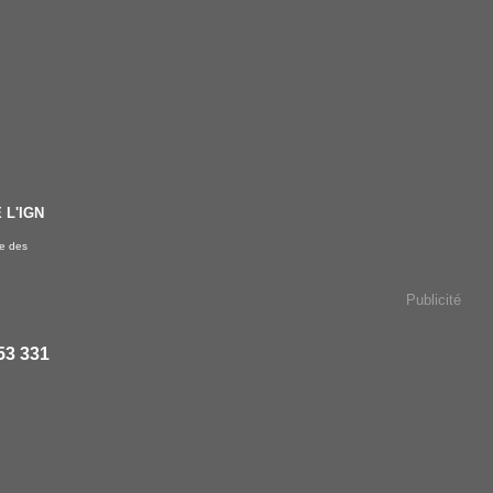
 L'IGN
re des
Publicité
53 331