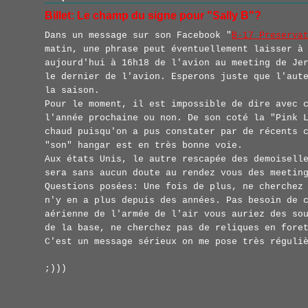
Billet: Le champ du signe pour "Sally B"?
Dans un message sur son Facebook "
B-17 Preserva
matin, une phrase peut éventuellement laisser à
aujourd'hui à 16h18 de l'avion au meeting de Je
le dernier de l'avion. Esperons juste que l'aut
la saison.
Pour le moment, il est impossible de dire avec 
l'année prochaine ou non. De son coté la "Pink 
chaud puisqu'on a pus constater par de récents 
"son" hangar est en très bonne voie.
Aux états Unis, le autre rescapée des demoisell
sera sans aucun doute au rendez vous des meetin
Questions posées: Une fois de plus, ne cherchez
n'y en a plus depuis des années. Pas besoin de 
aérienne de l'armée de l'air vous auriez des so
de la base, ne cherchez pas de reliques en fore
C'est un message sérieux on me pose très réguli
;)))