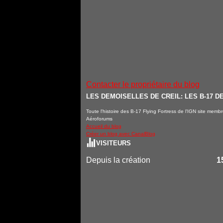
Contacter le propriétaire du blog
LES DEMOISELLES DE CREIL: LES B-17 DE
Toute l'histoire des B-17 Flying Fortress de l'IGN site memb
Aéroforums
Accueil du blog
Créer un blog avec CanalBlog
VISITEURS
Depuis la création
1