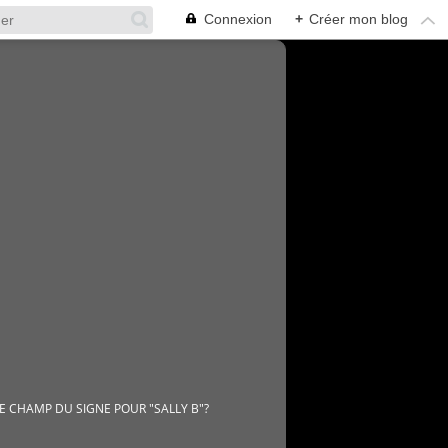
Connexion
+
Créer mon blog
 LE CHAMP DU SIGNE POUR "SALLY B"?