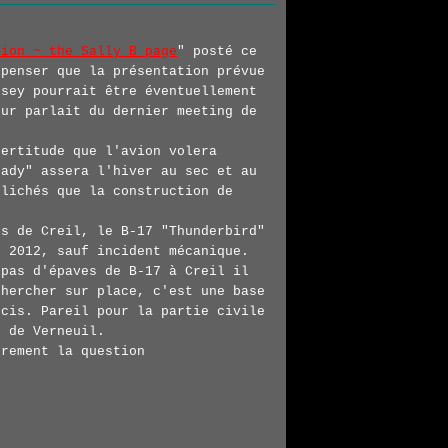
tion ~ the Sally B page
" posté ce
 penser que la présentation prévue
rsey pourrait être éventuellement
eur parlait du dernier meeting de
certitude que l'avion volera
Lady" assera l'hiver au sec et au
clichés que la construction de
es de Creil, le B-17 "Thunderbird"
g 2012, sauf incident mécanique.
 pas d'épaves de B-17 à Creil il
chercher sur place, c'est une base
ucis. Pareil pour la partie civile
t de Verneuil.
èrement la question