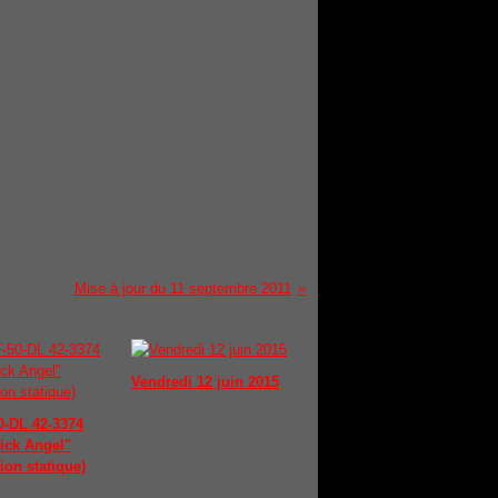
Mise à jour du 11 septembre 2011
Vendredi 12 juin 2015
0-DL 42-3374
ick Angel"
ion statique)