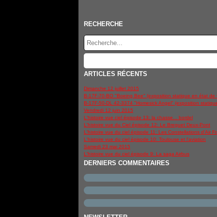
RECHERCHE
ARTICLES RÉCENTS
Dimanche 12 juillet 2015
B-17F-70-BO "Boeing Bee" (exposition statique en état de 
B-17F-50-DL 42-3374 "Homesick Angel" (exposition statiqu
Vendredi 12 juin 2015
L'histoire vue ciel épisode 13: la chasse... bordel
L'histoire vue du Ciel épisode 12: Le Breguet Deux-Pont
L'histoire vue du ciel épisode 11: Les Constellations d'Air F
L'histoire vue du ciel épisode 10: Toulouse et l'aviation
Samedi 23 mai 2015
L'histoire vue du ciel épisode 9: La saga Airbus
DERNIERS COMMENTAIRES