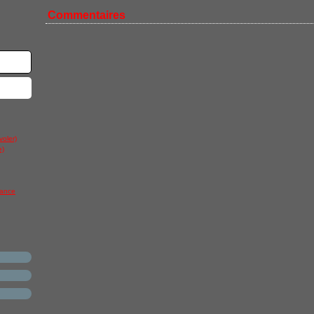
Commentaires
voler)
e)
rance