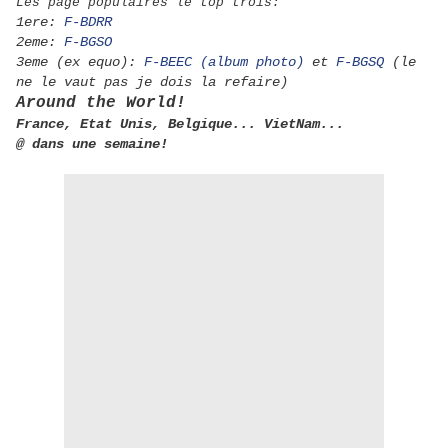
Les page populaires le top trois:
1ere:
F-BDRR
2eme:
F-BGSO
3eme (ex equo):
F-BEEC (album photo)
et
F-BGSQ
(le
ne le vaut pas je dois la refaire)
Around the World!
France, Etat Unis, Belgique... VietNam...
@ dans une semaine!