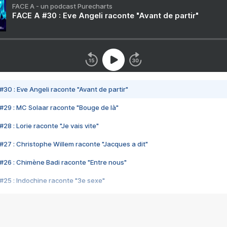
FACE A - un podcast Purecharts
FACE A #30 : Eve Angeli raconte "Avant de partir"
#30 : Eve Angeli raconte "Avant de partir"
#29 : MC Solaar raconte "Bouge de là"
28 : Lorie raconte "Je vais vite"
#27 : Christophe Willem raconte "Jacques a dit"
#26 : Chimène Badi raconte "Entre nous"
#25 : Indochine raconte "3e sexe"
#24 : Zaho raconte "C'est chelou"
#23 : Patrick Bruel raconte "Au café des délices"