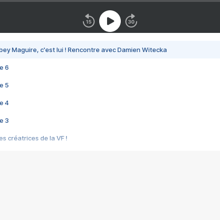
bey Maguire, c'est lui ! Rencontre avec Damien Witecka
e 6
e 5
e 4
e 3
s créatrices de la VF !
e 2
e 1
e Mektoub My Love arrive enfin ! Rencontre avec Shaïn Boumedine et Sal
i : après Toni en famille