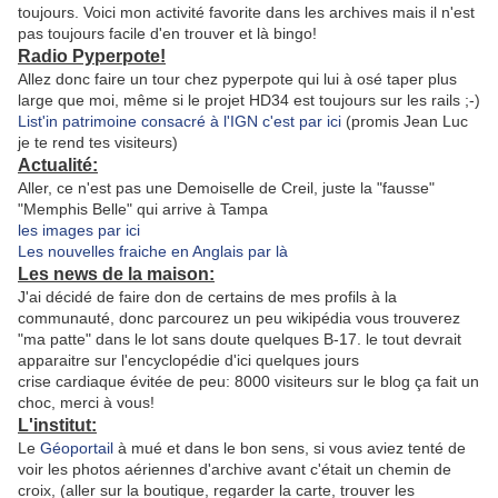
toujours. Voici mon activité favorite dans les archives mais il n'est
pas toujours facile d'en trouver et là bingo!
Radio Pyperpote!
Allez donc faire un tour chez pyperpote qui lui à osé taper plus
large que moi, même si le projet HD34 est toujours sur les rails ;-)
List'in patrimoine consacré à l'IGN c'est par ici
(promis Jean Luc
je te rend tes visiteurs)
Actualité:
Aller, ce n'est pas une Demoiselle de Creil, juste la "fausse"
"Memphis Belle" qui arrive à Tampa
les images par ici
Les nouvelles fraiche en Anglais par là
Les news de la maison:
J'ai décidé de faire don de certains de mes profils à la
communauté, donc parcourez un peu wikipédia vous trouverez
"ma patte" dans le lot sans doute quelques B-17. le tout devrait
apparaitre sur l'encyclopédie d'ici quelques jours
crise cardiaque évitée de peu: 8000 visiteurs sur le blog ça fait un
choc, merci à vous!
L'institut:
Le
Géoportail
à mué et dans le bon sens, si vous aviez tenté de
voir les photos aériennes d'archive avant c'était un chemin de
croix, (aller sur la boutique, regarder la carte, trouver les