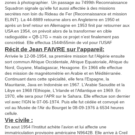
zones à photographier. Un passage au 7499th Reconnaissance
Squadron signale qu’elle fut aussi affectée à des missions
secrètes non loin du Rideau de Fer (Reconnaissance et mission
ELINT). La 44-8889 retourne alors en Angleterre en 1950 et
après un bref retour en Allemagne en 1953 finit par retourner aux
USA en 1954, on prévoit alors de la transformer en cible
radioguidée « QB-17G » mais ce projet n’est finalement pas
concrétisé. Elle effectua 1544h55min de vol pour l’USAF
Récit de Jean FAIVRE sur l'appareil:
Arrivée le 12-08-1954, sa première mission fut l'Algérie ensuite
sort commun Afrique Occidentale, Afrique Equatoriale, Afrique du
Nord, Guyane, Madagascar, Hexagone. En 1966 elle effectue
des mission de magnétométrie en Arabie et en Méditérranée.
Continuant dans cette spécialité, elle fera l'Espagne, la
Mauritanie, Java en Indonésie en 1967. L'Arabie Saoudite et la
Libye en 1968 l'Ethiopie, L'Irlande et l'Atlantique en 1969. En
1970, elle sera pour l'APR sur le Sahara. Elle effectue son dernier
vol avec l'IGN le 07-06-1974. Puis elle fut cédée et convoyé en
vol au Musée de l'Air du Bourget le 08-09-1976 à 6534 heures
cellule.
Vie civile :
En aout 1954 l’Institut achète l’avion et lui affecte une
immatriculation provisoire américaine N9642B. Elle arrive à Creil