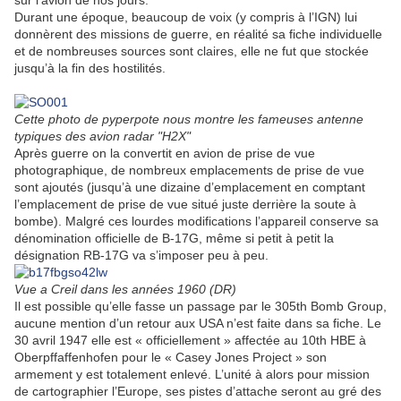
sur l’avion de nos jours.
Durant une époque, beaucoup de voix (y compris à l’IGN) lui
donnèrent des missions de guerre, en réalité sa fiche individuelle
et de nombreuses sources sont claires, elle ne fut que stockée
jusqu’à la fin des hostilités.
Cette photo de pyperpote nous montre les fameuses antenne
typiques des avion radar "H2X"
Après guerre on la convertit en avion de prise de vue
photographique, de nombreux emplacements de prise de vue
sont ajoutés (jusqu’à une dizaine d’emplacement en comptant
l’emplacement de prise de vue situé juste derrière la soute à
bombe). Malgré ces lourdes modifications l’appareil conserve sa
dénomination officielle de B-17G, même si petit à petit la
désignation RB-17G va s’imposer peu à peu.
Vue a Creil dans les années 1960 (DR)
Il est possible qu’elle fasse un passage par le 305th Bomb Group,
aucune mention d’un retour aux USA n’est faite dans sa fiche. Le
30 avril 1947 elle est « officiellement » affectée au 10th HBE à
Oberpffaffenhofen pour le « Casey Jones Project » son
armement y est totalement enlevé. L’unité à alors pour mission
de cartographier l’Europe, ses pistes d’attache seront au gré des