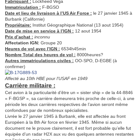
Fabriquant :
Lockheed Vega
Immatriculation :
F-BGSO
Date et lieu de livraison à l’US Air Force :
le 27 janvier 1945 à
Burbank (Californie)
Propriétaire:
Institut Géographique National (13 aout 1954)
Date de mise en service à l’IGN :
12 aout 1954
Prix d’achat :
inconnu
Affectation IGN:
Groupe 20
Heures de vol avec l’IGN :
6534h45min
Nombre Total des heures de vol :
8000heures?
Autres immatriculations civiles :
OO-SPO, D-EGBE (à
confirmer)
Affecté au 10th HBE pour l'USAF en 1949
Carrière militaire :
Cet avion à la particularité d’être un « sister ship » de la 44-8846
« F-BGSP », sa carrière demeurera très proche de celle-ci, à une
période les deux carrières respectives de l’avion seront même
confondues par de nombreux spécialistes.
Livrée le 27 janvier 1945 à Burbank, elle est affectée au front
Européen à la 8th Air force en février 1945. Même si aucun
document ne le prouve clairement, il est fort probable qu’elle fut
équipée d’un radar H2X aux vu des quelques antennes restantes