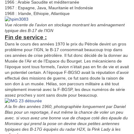
1966 : Arabie Saoudite et méditerranée
1967 : Espagne, Java, Mauritanie et Indonésie
1968 : Irlande, Ethiopie, Atlantique
Vue récente de l'avion en stockage montrant les aménagement
typique des B-17 de l'IGN
Fin de service :
Dans le cours des années 1970 le prix du Pétrole devint un gros
problème pour l’IGN, le B-17 consommait beaucoup trop dans
ces années de crise pétrolière. Il fut donc décidé de la donner au
Musée de l’Air et de l’Espace du Bourget. Les mécaniciens de
l’époque sont tous formels, l’avion n’était pas en fin de vie et avait
un potentiel certain. A l’époque F-BGSO avait la réputation d’avoir
effectué des missions de guerre, ce fut sans doute la raison de
son don à un musée. Hélas, son parcours militaire a été tout
simplement inversé avec la F-BGSP, les deux numéros de série
assez proches y sont sans doute pour beaucoup.
A la fin des années 1960, photographiée longuement par Daniel
Blas pour un reportage, il eut même la chance de voler un peu
avec. si vous avez une bonne vue de chaque coté des épaule du
Monsieur qui prend la pose on devine deux petites antennes
typiques des B-17G équipés du radar H2X, la Pink Lady à les