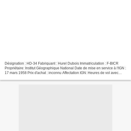
Désignation : HD-34 Fabriquant : Hurel Dubois Immatriculation : F-BICR
Propriétaire: Institut Géographique National Date de mise en service à l'IGN :
17 mars 1958 Prix d'achat : inconnu Affectation IGN: Heures de vol avec
l'IGN : 4898 heures Nombre Total...