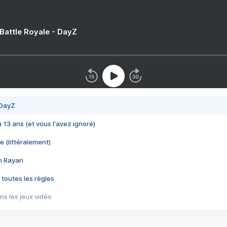
 Battle Royale - DayZ
 DayZ
 a 13 ans (et vous l'avez ignoré)
e (littéralement)
im Rayan
 toutes les règles
s les jeux vidéo
us choquant de Rockstar ? - Le scandale BULLY