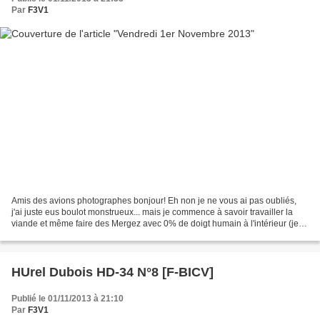
Par
F3V1
Amis des avions photographes bonjour! Eh non je ne vous ai pas oubliés,
j'ai juste eus boulot monstrueux... mais je commence à savoir travailler la
viande et même faire des Mergez avec 0% de doigt humain à l'intérieur (je
rigole) Cette semaine nous avons...
HUrel Dubois HD-34 N°8 [F-BICV]
Publié le 01/11/2013 à 21:10
Par
F3V1