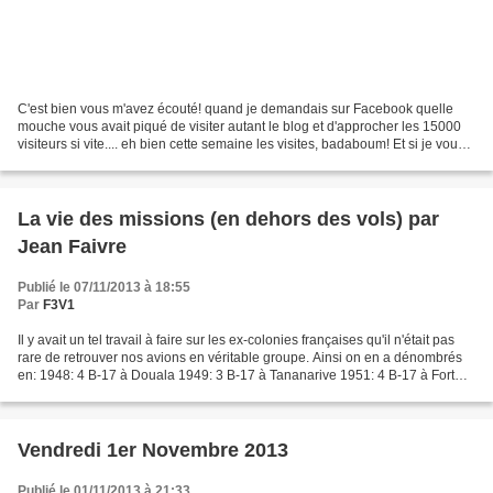
C'est bien vous m'avez écouté! quand je demandais sur Facebook quelle
mouche vous avait piqué de visiter autant le blog et d'approcher les 15000
visiteurs si vite.... eh bien cette semaine les visites, badaboum! Et si je vous
dit de faire "péter le compteur"?...
La vie des missions (en dehors des vols) par
Jean Faivre
Publié le 07/11/2013 à 18:55
Par
F3V1
Il y avait un tel travail à faire sur les ex-colonies françaises qu'il n'était pas
rare de retrouver nos avions en véritable groupe. Ainsi on en a dénombrés
en: 1948: 4 B-17 à Douala 1949: 3 B-17 à Tananarive 1951: 4 B-17 à Fort
Archambault 1953: 4 B-17...
Vendredi 1er Novembre 2013
Publié le 01/11/2013 à 21:33